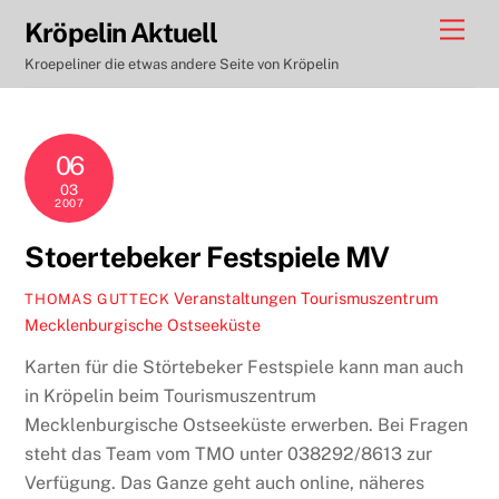
Skip
Men
Kröpelin Aktuell
to
Kroepeliner die etwas andere Seite von Kröpelin
content
06
03
2007
Stoertebeker Festspiele MV
Veranstaltungen
Tourismuszentrum
THOMAS GUTTECK
Mecklenburgische Ostseeküste
Karten für die Störtebeker Festspiele kann man auch
in Kröpelin beim Tourismuszentrum
Mecklenburgische Ostseeküste erwerben. Bei Fragen
steht das Team vom TMO unter 038292/8613 zur
Verfügung. Das Ganze geht auch online, näheres