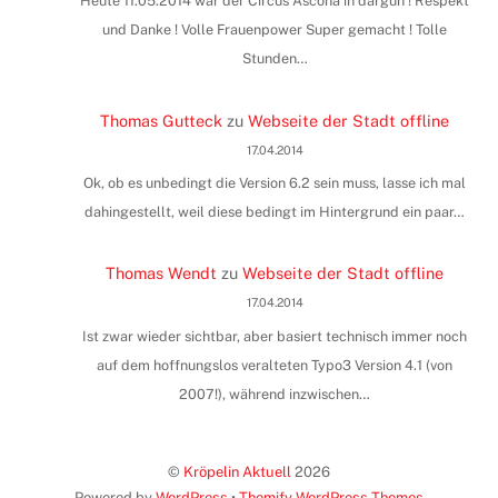
Heute 11.05.2014 war der Circus Ascona in dargun ! Respekt
und Danke ! Volle Frauenpower Super gemacht ! Tolle
Stunden…
Thomas Gutteck
zu
Webseite der Stadt offline
17.04.2014
Ok, ob es unbedingt die Version 6.2 sein muss, lasse ich mal
dahingestellt, weil diese bedingt im Hintergrund ein paar…
Thomas Wendt
zu
Webseite der Stadt offline
17.04.2014
Ist zwar wieder sichtbar, aber basiert technisch immer noch
auf dem hoffnungslos veralteten Typo3 Version 4.1 (von
2007!), während inzwischen…
©
Kröpelin Aktuell
2026
Powered by
WordPress
•
Themify WordPress Themes