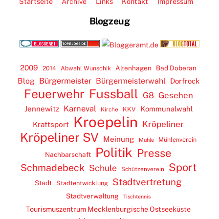
Startseite
Archive
Links
Kontakt
Impressum
Blogzeug
2009
Altenhagen
Bad Doberan
2014
Abwahl Wunschik
Blog
Bürgermeister
Bürgermeisterwahl
Dorfrock
Feuerwehr
Fussball
G8
Gesehen
Karneval
Jennewitz
Kommunalwahl
KKV
Kirche
Kroepelin
Kröpeliner
Kraftsport
Kröpeliner SV
Meinung
Mühlenverein
Mühle
Politik
Presse
Nachbarschaft
Sport
Schmadebeck
Schule
Schützenverein
Stadtvertretung
Stadt
Stadtentwicklung
Stadtverwaltung
Tischtennis
Tourismuszentrum Mecklenburgische Ostseeküste