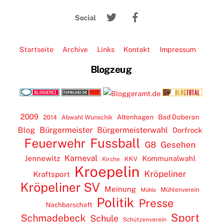
To
Twitter
Facebook
Top
Social
Startseite
Archive
Links
Kontakt
Impressum
Blogzeug
2009
Altenhagen
Bad Doberan
2014
Abwahl Wunschik
Blog
Bürgermeister
Bürgermeisterwahl
Dorfrock
Feuerwehr
Fussball
G8
Gesehen
Karneval
Jennewitz
Kommunalwahl
KKV
Kirche
Kroepelin
Kröpeliner
Kraftsport
Kröpeliner SV
Meinung
Mühlenverein
Mühle
Politik
Presse
Nachbarschaft
Sport
Schmadebeck
Schule
Schützenverein