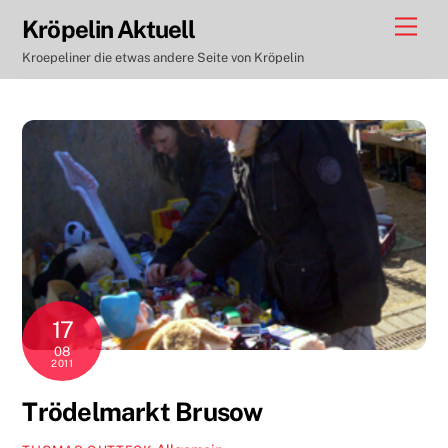
Skip
Men
Kröpelin Aktuell
to
Kroepeliner die etwas andere Seite von Kröpelin
content
17
08
2011
Trödelmarkt Brusow