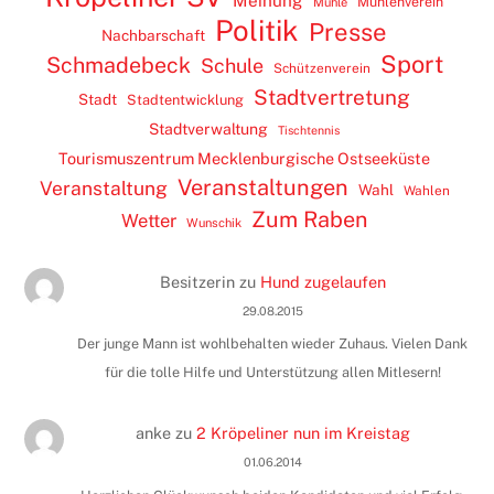
Meinung
Mühlenverein
Mühle
Politik
Presse
Nachbarschaft
Sport
Schmadebeck
Schule
Schützenverein
Stadtvertretung
Stadt
Stadtentwicklung
Stadtverwaltung
Tischtennis
Tourismuszentrum Mecklenburgische Ostseeküste
Veranstaltungen
Veranstaltung
Wahl
Wahlen
Zum Raben
Wetter
Wunschik
Besitzerin
zu
Hund zugelaufen
29.08.2015
Der junge Mann ist wohlbehalten wieder Zuhaus. Vielen Dank
für die tolle Hilfe und Unterstützung allen Mitlesern!
anke
zu
2 Kröpeliner nun im Kreistag
01.06.2014