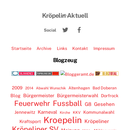
Back
Kröpelin Aktuell
To
Twitter
Facebook
Top
Social
Startseite
Archive
Links
Kontakt
Impressum
Blogzeug
2009
Altenhagen
Bad Doberan
2014
Abwahl Wunschik
Blog
Bürgermeister
Bürgermeisterwahl
Dorfrock
Feuerwehr
Fussball
G8
Gesehen
Karneval
Jennewitz
Kommunalwahl
KKV
Kirche
Kroepelin
Kröpeliner
Kraftsport
Kröpeliner SV