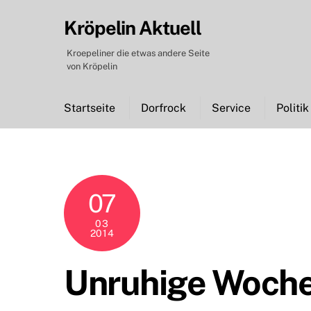
Skip
Kröpelin Aktuell
to
content
Kroepeliner die etwas andere Seite
von Kröpelin
Startseite
Dorfrock
Service
Politik
07
03
2014
Unruhige Woche