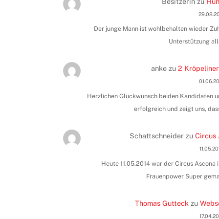
Besitzerin
zu
Hun
29.08.2
Der junge Mann ist wohlbehalten wieder Zuha
Unterstützung all
anke
zu
2 Kröpeliner
01.06.2
Herzlichen Glückwunsch beiden Kandidaten und
erfolgreich und zeigt uns, das
Schattschneider
zu
Circus 
11.05.2
Heute 11.05.2014 war der Circus Ascona i
Frauenpower Super gemac
Thomas Gutteck
zu
Webse
17.04.2