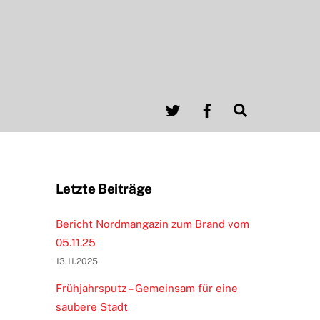
Twitter
Facebook
Search
Letzte Beiträge
Bericht Nordmangazin zum Brand vom
05.11.25
13.11.2025
Frühjahrsputz – Gemeinsam für eine
saubere Stadt