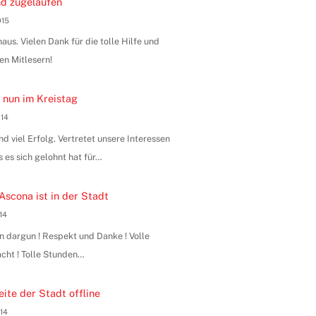
d zugelaufen
015
us. Vielen Dank für die tolle Hilfe und
en Mitlesern!
 nun im Kreistag
014
 viel Erfolg. Vertretet unsere Interessen
s es sich gelohnt hat für…
Ascona ist in der Stadt
014
n dargun ! Respekt und Danke ! Volle
ht ! Tolle Stunden…
ite der Stadt offline
014