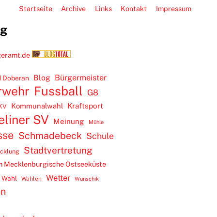
Startseite
Archive
Links
Kontakt
Impressum
ug
Blog
Bürgermeister
 Doberan
rwehr
Fussball
G8
Kommunalwahl
Kraftsport
KV
eliner SV
Meinung
Mühle
sse
Schmadebeck
Schule
Stadtvertretung
icklung
m Mecklenburgische Ostseeküste
Wetter
Wahl
Wahlen
Wunschik
en