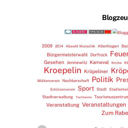
Blogze
2009
Altenhagen
Bad
2014
Abwahl Wunschik
Feue
Bürgermeisterwahl
Dorfrock
Gesehen
Karneval
Jennewitz
K
Kirche
Kroepelin
Kröp
Kröpeliner
Politik
Pre
Nachbarschaft
Mühlenverein
Sport
Stadt
Stadtentw
Schützenverein
Tourismuszentru
Stadtverwaltung
Tischtennis
Veranstaltungen
Veranstaltung
Zum Rab