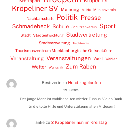
Kröpeliner
Kraftsport
Kröpeliner SV
Meinung
Mühlenverein
Mühle
Politik
Presse
Nachbarschaft
Sport
Schmadebeck
Schule
Schützenverein
Stadtvertretung
Stadt
Stadtentwicklung
Stadtverwaltung
Tischtennis
Tourismuszentrum Mecklenburgische Ostseeküste
Veranstaltungen
Veranstaltung
Wahl
Wahlen
Zum Raben
Wetter
Wunschik
Besitzerin
zu
Hund zugelaufen
29.08.2015
Der junge Mann ist wohlbehalten wieder Zuhaus. Vielen Dank
für die tolle Hilfe und Unterstützung allen Mitlesern!
anke
zu
2 Kröpeliner nun im Kreistag