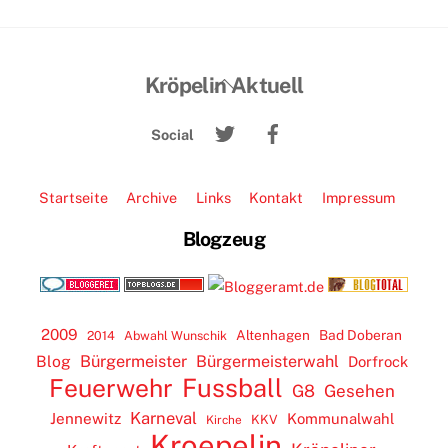
Back
Kröpelin Aktuell
To
Twitter
Facebook
Top
Social
Startseite
Archive
Links
Kontakt
Impressum
Blogzeug
2009
Altenhagen
Bad Doberan
2014
Abwahl Wunschik
Blog
Bürgermeister
Bürgermeisterwahl
Dorfrock
Feuerwehr
Fussball
G8
Gesehen
Karneval
Jennewitz
Kommunalwahl
KKV
Kirche
Kroepelin