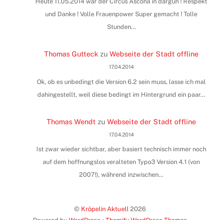
Heute 11.05.2014 war der Circus Ascona in dargun ! Respekt
und Danke ! Volle Frauenpower Super gemacht ! Tolle
Stunden…
Thomas Gutteck
zu
Webseite der Stadt offline
17.04.2014
Ok, ob es unbedingt die Version 6.2 sein muss, lasse ich mal
dahingestellt, weil diese bedingt im Hintergrund ein paar…
Thomas Wendt
zu
Webseite der Stadt offline
17.04.2014
Ist zwar wieder sichtbar, aber basiert technisch immer noch
auf dem hoffnungslos veralteten Typo3 Version 4.1 (von
2007!), während inzwischen…
©
Kröpelin Aktuell
2026