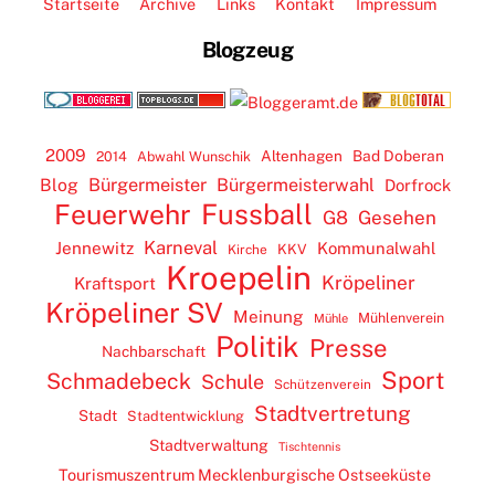
Startseite
Archive
Links
Kontakt
Impressum
Blogzeug
2009
Altenhagen
Bad Doberan
2014
Abwahl Wunschik
Blog
Bürgermeister
Bürgermeisterwahl
Dorfrock
Feuerwehr
Fussball
G8
Gesehen
Karneval
Jennewitz
Kommunalwahl
KKV
Kirche
Kroepelin
Kröpeliner
Kraftsport
Kröpeliner SV
Meinung
Mühlenverein
Mühle
Politik
Presse
Nachbarschaft
Sport
Schmadebeck
Schule
Schützenverein
Stadtvertretung
Stadt
Stadtentwicklung
Stadtverwaltung
Tischtennis
Tourismuszentrum Mecklenburgische Ostseeküste