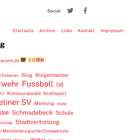
To
Twitter
Facebook
Top
Social
Startseite
Archive
Links
Kontakt
Impressum
ug
Blog
Bürgermeister
 Doberan
rwehr
Fussball
G8
Kommunalwahl
Kraftsport
KV
eliner SV
Meinung
Mühle
sse
Schmadebeck
Schule
Stadtvertretung
icklung
m Mecklenburgische Ostseeküste
Wetter