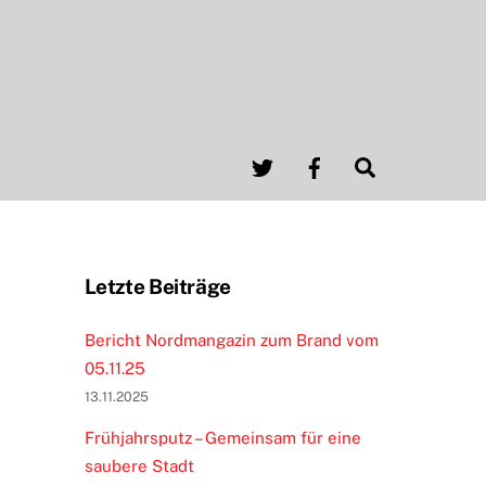
Twitter
Facebook
Search
Letzte Beiträge
Bericht Nordmangazin zum Brand vom
05.11.25
13.11.2025
Frühjahrsputz – Gemeinsam für eine
saubere Stadt