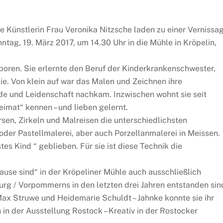
ie Künstlerin Frau Veronika Nitzsche laden zu einer Vernissa
ntag, 19. März 2017, um 14.30 Uhr in die Mühle in Kröpelin,
oren. Sie erlernte den Beruf der Kinderkrankenschwester,
ie. Von klein auf war das Malen und Zeichnen ihre
ude und Leidenschaft nachkam. Inzwischen wohnt sie seit
Heimat“ kennen – und lieben gelernt.
rsen, Zirkeln und Malreisen die unterschiedlichsten
 oder Pastellmalerei, aber auch Porzellanmalerei in Meissen.
tes Kind “ geblieben. Für sie ist diese Technik die
Hause sind“ in der Kröpeliner Mühle auch ausschließlich
rg / Vorpommerns in den letzten drei Jahren entstanden sin
ax Struwe und Heidemarie Schuldt – Jahnke konnte sie ihr
n der Ausstellung Rostock – Kreativ in der Rostocker