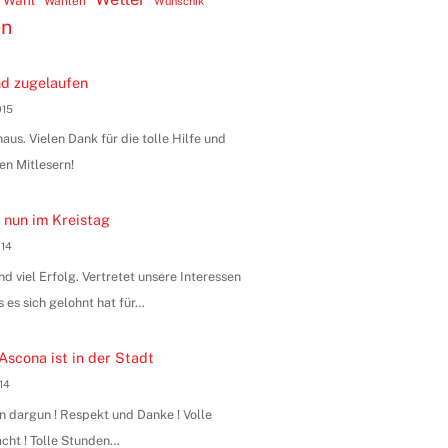
Wahl
Wahlen
Wunschik
en
d zugelaufen
015
us. Vielen Dank für die tolle Hilfe und
en Mitlesern!
 nun im Kreistag
014
 viel Erfolg. Vertretet unsere Interessen
s es sich gelohnt hat für…
Ascona ist in der Stadt
014
n dargun ! Respekt und Danke ! Volle
ht ! Tolle Stunden…