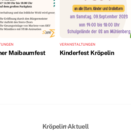
TUNGEN
VERANSTALTUNGEN
ner Maibaumfest
Kinderfest Kröpelin
Back
Kröpelin Aktuell