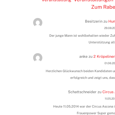
Zum Rab
Besitzerin
zu
Hun
29.08.2
Der junge Mann ist wohlbehalten wieder Zuha
Unterstützung all
anke
zu
2 Kröpeliner
01.06.2
Herzlichen Glückwunsch beiden Kandidaten und
erfolgreich und zeigt uns, das
Schattschneider
zu
Circus 
11.05.2
Heute 11.05.2014 war der Circus Ascona i
Frauenpower Super gemac