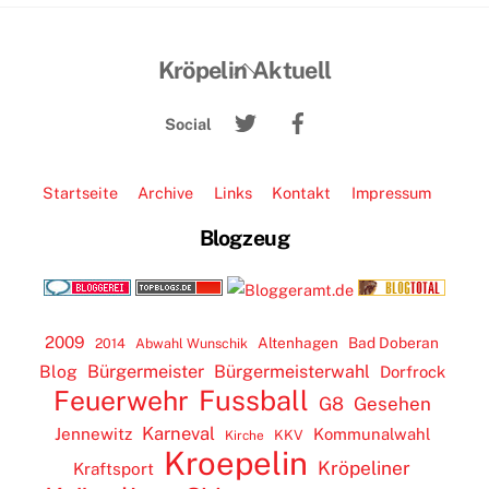
Back
Kröpelin Aktuell
To
Twitter
Facebook
Top
Social
Startseite
Archive
Links
Kontakt
Impressum
Blogzeug
2009
Altenhagen
Bad Doberan
2014
Abwahl Wunschik
Blog
Bürgermeister
Bürgermeisterwahl
Dorfrock
Feuerwehr
Fussball
G8
Gesehen
Karneval
Jennewitz
Kommunalwahl
KKV
Kirche
Kroepelin
Kröpeliner
Kraftsport