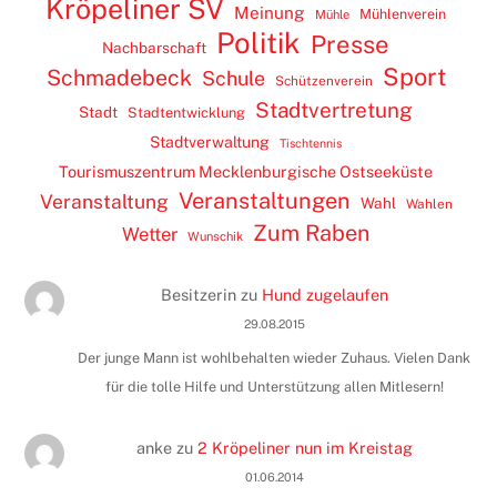
Kröpeliner SV
Meinung
Mühlenverein
Mühle
Politik
Presse
Nachbarschaft
Sport
Schmadebeck
Schule
Schützenverein
Stadtvertretung
Stadt
Stadtentwicklung
Stadtverwaltung
Tischtennis
Tourismuszentrum Mecklenburgische Ostseeküste
Veranstaltungen
Veranstaltung
Wahl
Wahlen
Zum Raben
Wetter
Wunschik
Besitzerin
zu
Hund zugelaufen
29.08.2015
Der junge Mann ist wohlbehalten wieder Zuhaus. Vielen Dank
für die tolle Hilfe und Unterstützung allen Mitlesern!
anke
zu
2 Kröpeliner nun im Kreistag
01.06.2014