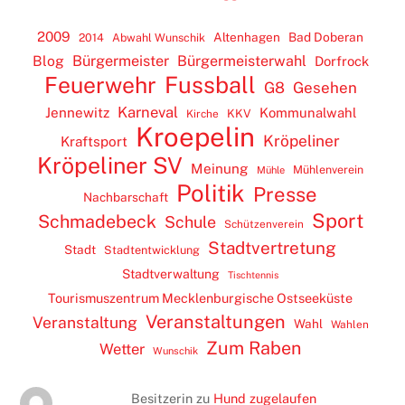
2009
Altenhagen
Bad Doberan
2014
Abwahl Wunschik
Blog
Bürgermeister
Bürgermeisterwahl
Dorfrock
Feuerwehr
Fussball
G8
Gesehen
Karneval
Jennewitz
Kommunalwahl
KKV
Kirche
Kroepelin
Kröpeliner
Kraftsport
Kröpeliner SV
Meinung
Mühlenverein
Mühle
Politik
Presse
Nachbarschaft
Sport
Schmadebeck
Schule
Schützenverein
Stadtvertretung
Stadt
Stadtentwicklung
Stadtverwaltung
Tischtennis
Tourismuszentrum Mecklenburgische Ostseeküste
Veranstaltungen
Veranstaltung
Wahl
Wahlen
Zum Raben
Wetter
Wunschik
Besitzerin
zu
Hund zugelaufen