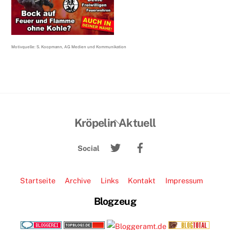
Motivquelle: S. Koopmann, AG Medien und Kommunikation
Back
Kröpelin Aktuell
To
Twitter
Facebook
Top
Social
Startseite
Archive
Links
Kontakt
Impressum
Blogzeug