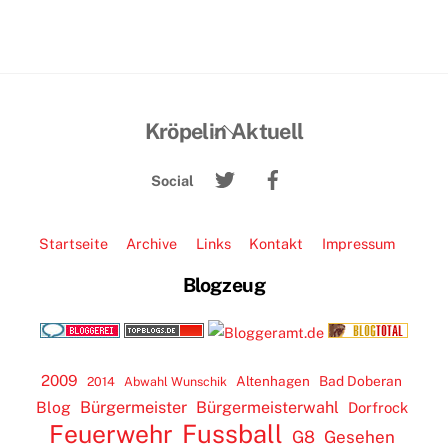
Back
Kröpelin Aktuell
To
Twitter
Facebook
Top
Social
Startseite
Archive
Links
Kontakt
Impressum
Blogzeug
2009
Altenhagen
Bad Doberan
2014
Abwahl Wunschik
Blog
Bürgermeister
Bürgermeisterwahl
Dorfrock
Feuerwehr
Fussball
G8
Gesehen