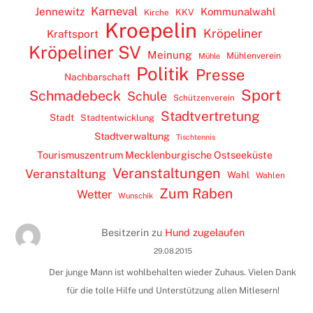
Karneval
Jennewitz
Kommunalwahl
KKV
Kirche
Kroepelin
Kröpeliner
Kraftsport
Kröpeliner SV
Meinung
Mühlenverein
Mühle
Politik
Presse
Nachbarschaft
Sport
Schmadebeck
Schule
Schützenverein
Stadtvertretung
Stadt
Stadtentwicklung
Stadtverwaltung
Tischtennis
Tourismuszentrum Mecklenburgische Ostseeküste
Veranstaltungen
Veranstaltung
Wahl
Wahlen
Zum Raben
Wetter
Wunschik
Besitzerin
zu
Hund zugelaufen
29.08.2015
Der junge Mann ist wohlbehalten wieder Zuhaus. Vielen Dank
für die tolle Hilfe und Unterstützung allen Mitlesern!