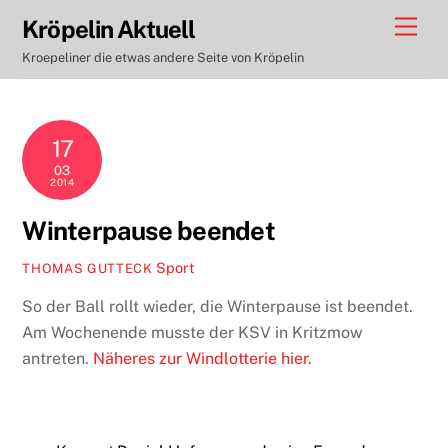
Skip
Men
Kröpelin Aktuell
to
Kroepeliner die etwas andere Seite von Kröpelin
content
17
03
2014
Winterpause beendet
Sport
THOMAS GUTTECK
So der Ball rollt wieder, die Winterpause ist beendet.
Am Wochenende musste der KSV in Kritzmow
antreten.
Näheres zur Windlotterie hier.