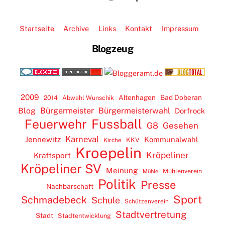
Startseite
Archive
Links
Kontakt
Impressum
Blogzeug
2009
Altenhagen
Bad Doberan
2014
Abwahl Wunschik
Blog
Bürgermeister
Bürgermeisterwahl
Dorfrock
Feuerwehr
Fussball
G8
Gesehen
Karneval
Jennewitz
Kommunalwahl
KKV
Kirche
Kroepelin
Kröpeliner
Kraftsport
Kröpeliner SV
Meinung
Mühlenverein
Mühle
Politik
Presse
Nachbarschaft
Sport
Schmadebeck
Schule
Schützenverein
Stadtvertretung
Stadt
Stadtentwicklung