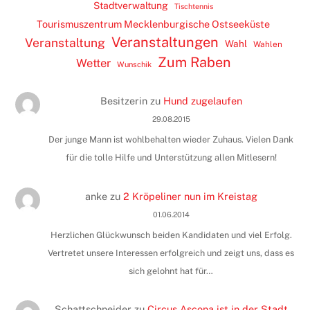
Stadtverwaltung
Tischtennis
Tourismuszentrum Mecklenburgische Ostseeküste
Veranstaltungen
Veranstaltung
Wahl
Wahlen
Zum Raben
Wetter
Wunschik
Besitzerin
zu
Hund zugelaufen
29.08.2015
Der junge Mann ist wohlbehalten wieder Zuhaus. Vielen Dank
für die tolle Hilfe und Unterstützung allen Mitlesern!
anke
zu
2 Kröpeliner nun im Kreistag
01.06.2014
Herzlichen Glückwunsch beiden Kandidaten und viel Erfolg.
Vertretet unsere Interessen erfolgreich und zeigt uns, dass es
sich gelohnt hat für…
Schattschneider
zu
Circus Ascona ist in der Stadt