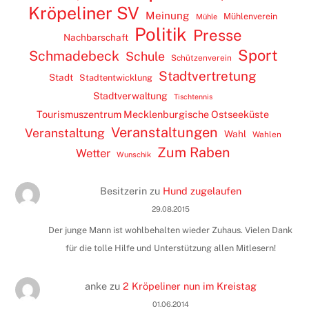
Kröpeliner SV
Meinung
Mühlenverein
Mühle
Politik
Presse
Nachbarschaft
Sport
Schmadebeck
Schule
Schützenverein
Stadtvertretung
Stadt
Stadtentwicklung
Stadtverwaltung
Tischtennis
Tourismuszentrum Mecklenburgische Ostseeküste
Veranstaltungen
Veranstaltung
Wahl
Wahlen
Zum Raben
Wetter
Wunschik
Besitzerin
zu
Hund zugelaufen
29.08.2015
Der junge Mann ist wohlbehalten wieder Zuhaus. Vielen Dank
für die tolle Hilfe und Unterstützung allen Mitlesern!
anke
zu
2 Kröpeliner nun im Kreistag
01.06.2014