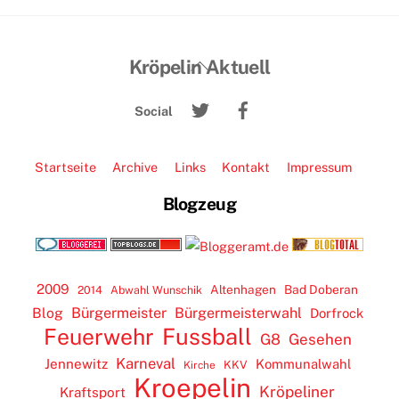
Back
Kröpelin Aktuell
To
Twitter
Facebook
Top
Social
Startseite
Archive
Links
Kontakt
Impressum
Blogzeug
2009
Altenhagen
Bad Doberan
2014
Abwahl Wunschik
Blog
Bürgermeister
Bürgermeisterwahl
Dorfrock
Feuerwehr
Fussball
G8
Gesehen
Karneval
Jennewitz
Kommunalwahl
KKV
Kirche
Kroepelin
Kröpeliner
Kraftsport