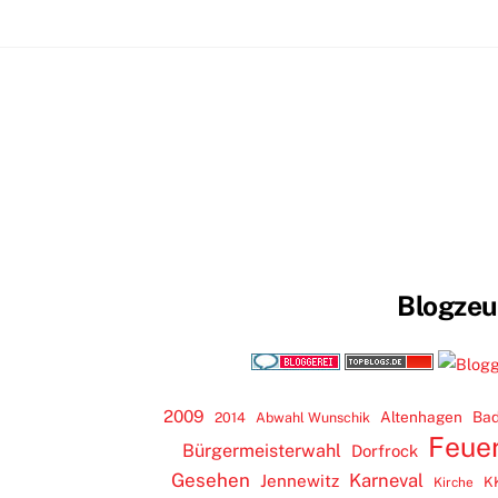
Blogze
2009
Altenhagen
Bad
2014
Abwahl Wunschik
Feue
Bürgermeisterwahl
Dorfrock
Gesehen
Karneval
Jennewitz
K
Kirche