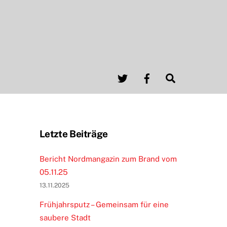
Twitter
Facebook
Search
Letzte Beiträge
Bericht Nordmangazin zum Brand vom
05.11.25
13.11.2025
Frühjahrsputz – Gemeinsam für eine
saubere Stadt