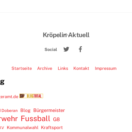
Back
Kröpelin Aktuell
To
Twitter
Facebook
Top
Social
Startseite
Archive
Links
Kontakt
Impressum
ug
Blog
Bürgermeister
 Doberan
rwehr
Fussball
G8
Kommunalwahl
Kraftsport
KV