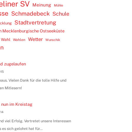
eliner SV
Meinung
Mühle
sse
Schmadebeck
Schule
Stadtvertretung
icklung
m Mecklenburgische Ostseeküste
Wetter
Wahl
Wahlen
Wunschik
en
d zugelaufen
015
us. Vielen Dank für die tolle Hilfe und
en Mitlesern!
 nun im Kreistag
014
 viel Erfolg. Vertretet unsere Interessen
s es sich gelohnt hat für…