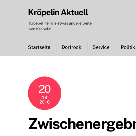
Skip
Kröpelin Aktuell
to
content
Kroepeliner die etwas andere Seite
von Kröpelin
Startseite
Dorfrock
Service
Politik
20
04
2010
Zwischenergebn