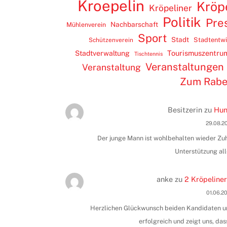
Kroepelin
Kröp
Kröpeliner
Politik
Pre
Nachbarschaft
Mühlenverein
Sport
Stadt
Stadtentw
Schützenverein
Tourismuszentru
Stadtverwaltung
Tischtennis
Veranstaltungen
Veranstaltung
Zum Rab
Besitzerin
zu
Hun
29.08.2
Der junge Mann ist wohlbehalten wieder Zuha
Unterstützung all
anke
zu
2 Kröpeliner
01.06.2
Herzlichen Glückwunsch beiden Kandidaten und
erfolgreich und zeigt uns, das