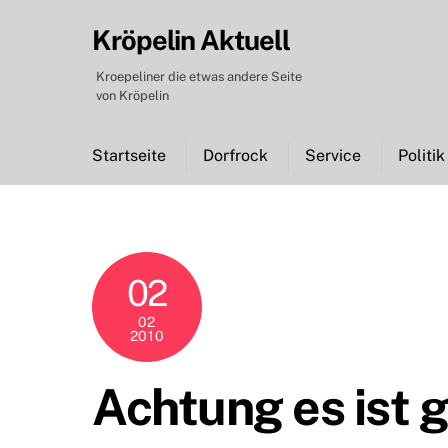
Skip
Kröpelin Aktuell
to
content
Kroepeliner die etwas andere Seite
von Kröpelin
Startseite
Dorfrock
Service
Politik
02
02
2010
Achtung es ist g