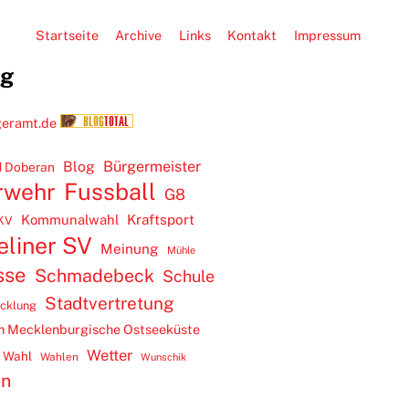
Startseite
Archive
Links
Kontakt
Impressum
ug
Blog
Bürgermeister
 Doberan
rwehr
Fussball
G8
Kommunalwahl
Kraftsport
KV
eliner SV
Meinung
Mühle
sse
Schmadebeck
Schule
Stadtvertretung
icklung
m Mecklenburgische Ostseeküste
Wetter
Wahl
Wahlen
Wunschik
en