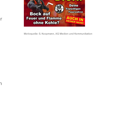
r
Motivquelle: S. Koopmann, AG Medien und Kommunikation
n