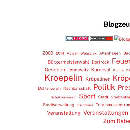
Blogze
2009
Altenhagen
Bad
2014
Abwahl Wunschik
Feue
Bürgermeisterwahl
Dorfrock
Gesehen
Karneval
Jennewitz
K
Kirche
Kroepelin
Kröp
Kröpeliner
Politik
Pre
Nachbarschaft
Mühlenverein
Sport
Stadt
Stadtentw
Schützenverein
Tourismuszentru
Stadtverwaltung
Tischtennis
Veranstaltungen
Veranstaltung
Zum Rab