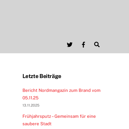
Twitter
Facebook
Search
Letzte Beiträge
Bericht Nordmangazin zum Brand vom
05.11.25
13.11.2025
Frühjahrsputz – Gemeinsam für eine
saubere Stadt