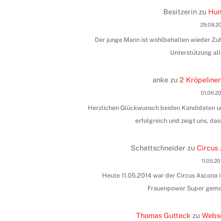
Besitzerin
zu
Hun
29.08.2
Der junge Mann ist wohlbehalten wieder Zuha
Unterstützung all
anke
zu
2 Kröpeliner
01.06.2
Herzlichen Glückwunsch beiden Kandidaten und
erfolgreich und zeigt uns, das
Schattschneider
zu
Circus 
11.05.2
Heute 11.05.2014 war der Circus Ascona i
Frauenpower Super gemac
Thomas Gutteck
zu
Webse