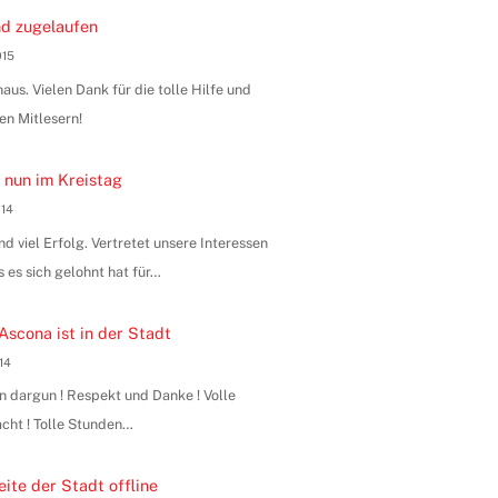
d zugelaufen
015
us. Vielen Dank für die tolle Hilfe und
en Mitlesern!
 nun im Kreistag
014
 viel Erfolg. Vertretet unsere Interessen
s es sich gelohnt hat für…
Ascona ist in der Stadt
014
n dargun ! Respekt und Danke ! Volle
ht ! Tolle Stunden…
ite der Stadt offline