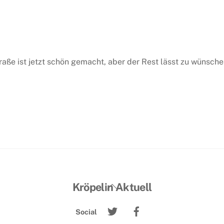
straße ist jetzt schön gemacht, aber der Rest lässt zu wünsch
Back
Kröpelin Aktuell
To
Twitter
Facebook
Top
Social