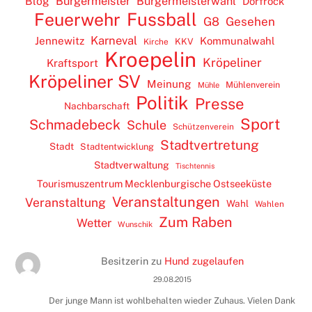
Blog
Bürgermeister
Bürgermeisterwahl
Dorfrock
Feuerwehr
Fussball
G8
Gesehen
Karneval
Jennewitz
Kommunalwahl
KKV
Kirche
Kroepelin
Kröpeliner
Kraftsport
Kröpeliner SV
Meinung
Mühlenverein
Mühle
Politik
Presse
Nachbarschaft
Sport
Schmadebeck
Schule
Schützenverein
Stadtvertretung
Stadt
Stadtentwicklung
Stadtverwaltung
Tischtennis
Tourismuszentrum Mecklenburgische Ostseeküste
Veranstaltungen
Veranstaltung
Wahl
Wahlen
Zum Raben
Wetter
Wunschik
Besitzerin
zu
Hund zugelaufen
29.08.2015
Der junge Mann ist wohlbehalten wieder Zuhaus. Vielen Dank