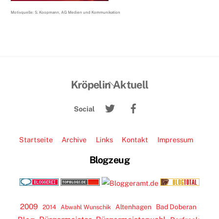
Motivquelle: S. Koopmann, AG Medien und Kommunikation
Back
Kröpelin Aktuell
To
Twitter
Facebook
Top
Social
Startseite
Archive
Links
Kontakt
Impressum
Blogzeug
2009
Altenhagen
Bad Doberan
2014
Abwahl Wunschik