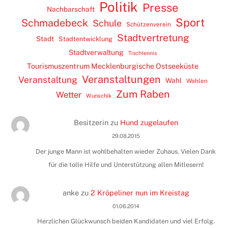
Politik
Presse
Nachbarschaft
Sport
Schmadebeck
Schule
Schützenverein
Stadtvertretung
Stadt
Stadtentwicklung
Stadtverwaltung
Tischtennis
Tourismuszentrum Mecklenburgische Ostseeküste
Veranstaltungen
Veranstaltung
Wahl
Wahlen
Zum Raben
Wetter
Wunschik
Besitzerin
zu
Hund zugelaufen
29.08.2015
Der junge Mann ist wohlbehalten wieder Zuhaus. Vielen Dank
für die tolle Hilfe und Unterstützung allen Mitlesern!
anke
zu
2 Kröpeliner nun im Kreistag
01.06.2014
Herzlichen Glückwunsch beiden Kandidaten und viel Erfolg.