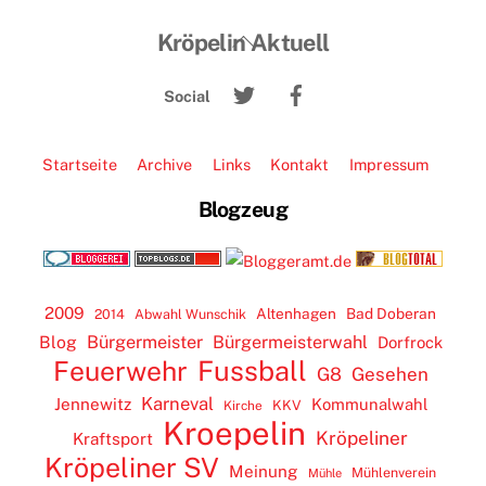
Back
Kröpelin Aktuell
To
Twitter
Facebook
Top
Social
Startseite
Archive
Links
Kontakt
Impressum
Blogzeug
2009
Altenhagen
Bad Doberan
2014
Abwahl Wunschik
Blog
Bürgermeister
Bürgermeisterwahl
Dorfrock
Feuerwehr
Fussball
G8
Gesehen
Karneval
Jennewitz
Kommunalwahl
KKV
Kirche
Kroepelin
Kröpeliner
Kraftsport
Kröpeliner SV
Meinung
Mühlenverein
Mühle