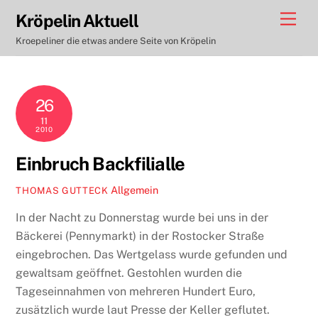
Skip
Men
Kröpelin Aktuell
to
Kroepeliner die etwas andere Seite von Kröpelin
content
26
11
2010
Einbruch Backfilialle
Allgemein
THOMAS GUTTECK
In der Nacht zu Donnerstag wurde bei uns in der
Bäckerei (Pennymarkt) in der Rostocker Straße
eingebrochen. Das Wertgelass wurde gefunden und
gewaltsam geöffnet. Gestohlen wurden die
Tageseinnahmen von mehreren Hundert Euro,
zusätzlich wurde laut Presse der Keller geflutet.