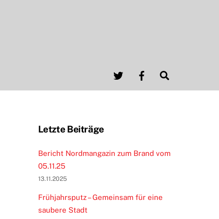
Twitter
Facebook
Search
Letzte Beiträge
Bericht Nordmangazin zum Brand vom
05.11.25
13.11.2025
Frühjahrsputz – Gemeinsam für eine
saubere Stadt