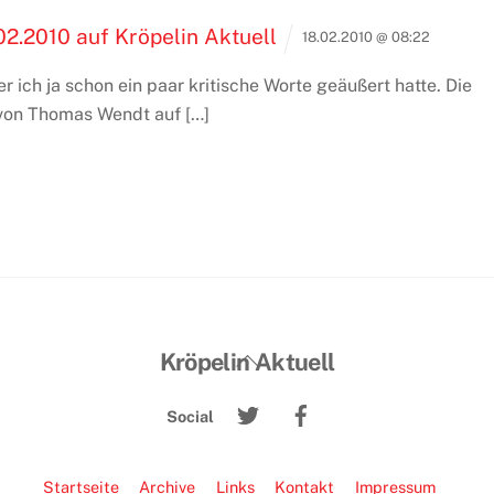
2.2010 auf Kröpelin Aktuell
18.02.2010 @ 08:22
 ich ja schon ein paar kritische Worte geäußert hatte. Die
 von Thomas Wendt auf […]
Back
Kröpelin Aktuell
To
Twitter
Facebook
Top
Social
Startseite
Archive
Links
Kontakt
Impressum