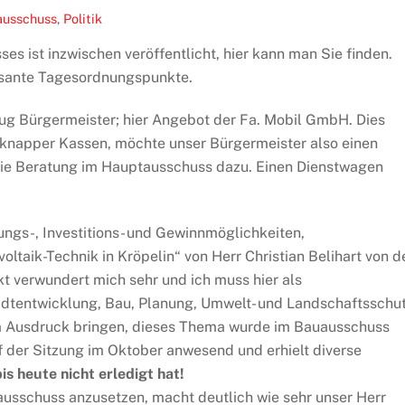
ausschuss
,
Politik
es ist inzwischen veröffentlicht, hier kann man Sie finden.
ressante Tagesordnungspunkte.
eug Bürgermeister; hier Angebot der Fa. Mobil GmbH. Dies
r knapper Kassen, möchte unser Bürgermeister also einen
die Beratung im Hauptausschuss dazu. Einen Dienstwagen
ungs-, Investitions- und Gewinnmöglichkeiten,
oltaik-Technik in Kröpelin“ von Herr Christian Belihart von d
t verwundert mich sehr und ich muss hier als
dtentwicklung, Bau, Planung, Umwelt- und Landschaftsschu
um Ausdruck bringen, dieses Thema wurde im Bauausschuss
 der Sitzung im Oktober anwesend und erhielt diverse
is heute nicht erledigt hat!
usschuss anzusetzen, macht deutlich wie sehr unser Herr