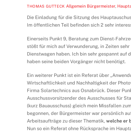
Allgemein
Bürgermeister
,
Haupt
THOMAS GUTTECK
Die Einladung für die Sitzung des Hauptauschuss
Im öffentlichen Teil befinden sich 2 sehr inte
Einerseits Punkt 9, Beratung zum Dienst-Fahrz
stößt für mich auf Verwunderung, in Zeiten seh
Dienstwagen haben. Ich bin sehr gespannt auf 
haben seine beiden Vorgänger nicht benötigt.
Ein weiterer Punkt ist ein Referat über „Anwend
Wirtschaftlichkeit und Nachhaltigkeit der Photov
Firma Solartechnics aus Osnabrück. Dieser Punk
Ausschussvorsitzender des Ausschusses für Sta
(kurz Bauausschuss) gleich mein Missfallen z
begonnen, der Bürgermeister war persönlich auf
Arbeitsaufträge zu dieser Thematik,
welche er b
Nun so ein Referat ohne Rücksprache im Haupta