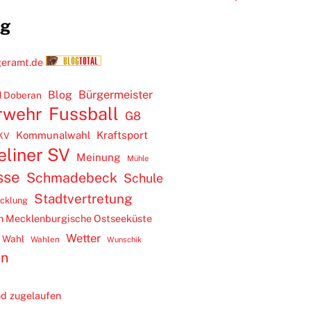
ug
Blog
Bürgermeister
 Doberan
rwehr
Fussball
G8
Kommunalwahl
Kraftsport
KV
eliner SV
Meinung
Mühle
sse
Schmadebeck
Schule
Stadtvertretung
icklung
m Mecklenburgische Ostseeküste
Wetter
Wahl
Wahlen
Wunschik
en
d zugelaufen