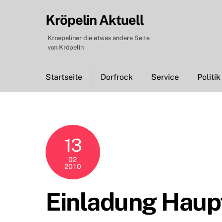
Skip
Kröpelin Aktuell
to
content
Kroepeliner die etwas andere Seite
von Kröpelin
Startseite
Dorfrock
Service
Politik
13
02
2010
Einladung Haup