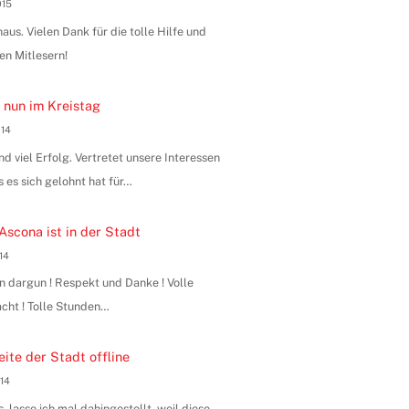
015
us. Vielen Dank für die tolle Hilfe und
en Mitlesern!
 nun im Kreistag
014
 viel Erfolg. Vertretet unsere Interessen
s es sich gelohnt hat für…
Ascona ist in der Stadt
014
n dargun ! Respekt und Danke ! Volle
ht ! Tolle Stunden…
ite der Stadt offline
014
, lasse ich mal dahingestellt, weil diese