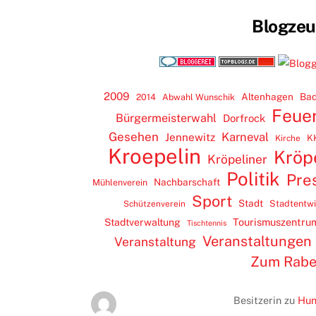
Blogze
2009
Altenhagen
Bad
2014
Abwahl Wunschik
Feue
Bürgermeisterwahl
Dorfrock
Gesehen
Karneval
Jennewitz
K
Kirche
Kroepelin
Kröp
Kröpeliner
Politik
Pre
Nachbarschaft
Mühlenverein
Sport
Stadt
Stadtentw
Schützenverein
Tourismuszentru
Stadtverwaltung
Tischtennis
Veranstaltungen
Veranstaltung
Zum Rab
Besitzerin
zu
Hun