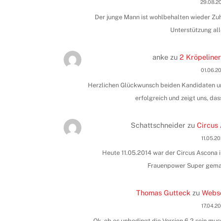
29.08.2
Der junge Mann ist wohlbehalten wieder Zuha
Unterstützung all
anke
zu
2 Kröpeliner
01.06.2
Herzlichen Glückwunsch beiden Kandidaten und
erfolgreich und zeigt uns, das
Schattschneider
zu
Circus 
11.05.2
Heute 11.05.2014 war der Circus Ascona i
Frauenpower Super gemac
Thomas Gutteck
zu
Webse
17.04.2
Ok, ob es unbedingt die Version 6.2 sein muss