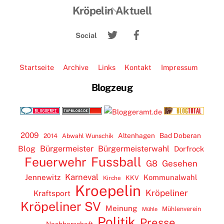
Back
Kröpelin Aktuell
To
Twitter
Facebook
Top
Social
Startseite
Archive
Links
Kontakt
Impressum
Blogzeug
2009
Altenhagen
Bad Doberan
2014
Abwahl Wunschik
Blog
Bürgermeister
Bürgermeisterwahl
Dorfrock
Feuerwehr
Fussball
G8
Gesehen
Karneval
Jennewitz
Kommunalwahl
KKV
Kirche
Kroepelin
Kröpeliner
Kraftsport
Kröpeliner SV
Meinung
Mühlenverein
Mühle
Politik
Presse