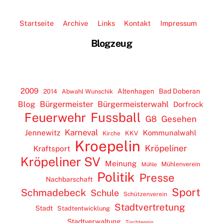
Startseite
Archive
Links
Kontakt
Impressum
Blogzeug
2009
Altenhagen
Bad Doberan
2014
Abwahl Wunschik
Blog
Bürgermeister
Bürgermeisterwahl
Dorfrock
Feuerwehr
Fussball
G8
Gesehen
Karneval
Jennewitz
Kommunalwahl
KKV
Kirche
Kroepelin
Kröpeliner
Kraftsport
Kröpeliner SV
Meinung
Mühlenverein
Mühle
Politik
Presse
Nachbarschaft
Sport
Schmadebeck
Schule
Schützenverein
Stadtvertretung
Stadt
Stadtentwicklung
Stadtverwaltung
Tischtennis