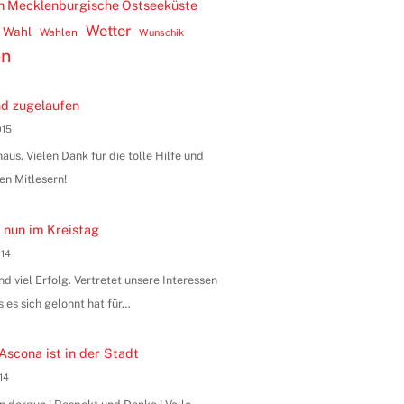
m Mecklenburgische Ostseeküste
Wetter
Wahl
Wahlen
Wunschik
en
d zugelaufen
015
us. Vielen Dank für die tolle Hilfe und
en Mitlesern!
 nun im Kreistag
014
 viel Erfolg. Vertretet unsere Interessen
s es sich gelohnt hat für…
Ascona ist in der Stadt
014