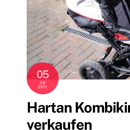
05
08
2011
Hartan Kombiki
verkaufen