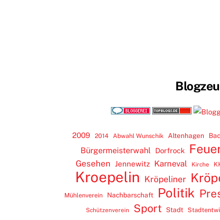
Blogze
2009
Altenhagen
Bad
2014
Abwahl Wunschik
Feue
Bürgermeisterwahl
Dorfrock
Gesehen
Karneval
Jennewitz
K
Kirche
Kroepelin
Kröp
Kröpeliner
Politik
Pre
Nachbarschaft
Mühlenverein
Sport
Stadt
Stadtentw
Schützenverein