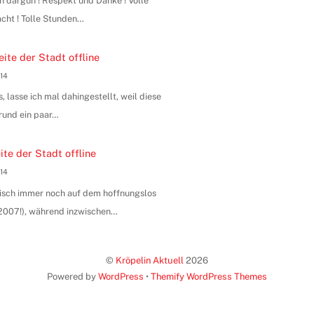
n dargun ! Respekt und Danke ! Volle
ht ! Tolle Stunden…
ite der Stadt offline
014
, lasse ich mal dahingestellt, weil diese
rund ein paar…
te der Stadt offline
014
hnisch immer noch auf dem hoffnungslos
n 2007!), während inzwischen…
©
Kröpelin Aktuell
2026
Powered by
WordPress
•
Themify WordPress Themes