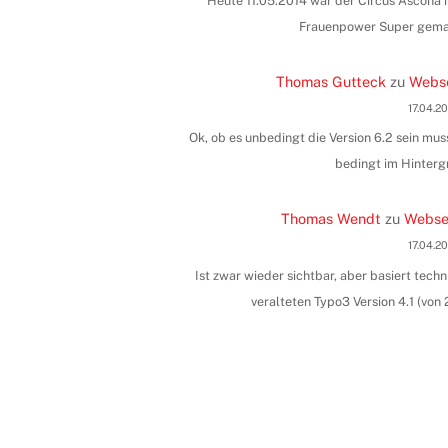
Heute 11.05.2014 war der Circus Ascona i
Frauenpower Super gemac
Thomas Gutteck
zu
Webse
17.04.2
Ok, ob es unbedingt die Version 6.2 sein muss
bedingt im Hinterg
Thomas Wendt
zu
Websei
17.04.2
Ist zwar wieder sichtbar, aber basiert tec
veralteten Typo3 Version 4.1 (vo