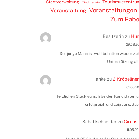
Tourismuszentru
Stadtverwaltung
Tischtennis
Veranstaltungen
Veranstaltung
Zum Rab
Besitzerin
zu
Hun
29.08.2
Der junge Mann ist wohlbehalten wieder Zuha
Unterstützung all
anke
zu
2 Kröpeliner
01.06.2
Herzlichen Glückwunsch beiden Kandidaten und
erfolgreich und zeigt uns, das
Schattschneider
zu
Circus 
11.05.2