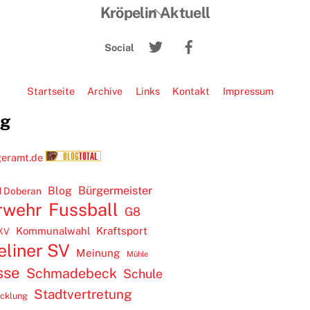
Back
Kröpelin Aktuell
To
Twitter
Facebook
Top
Social
Startseite
Archive
Links
Kontakt
Impressum
ug
Blog
Bürgermeister
 Doberan
rwehr
Fussball
G8
Kommunalwahl
Kraftsport
KV
eliner SV
Meinung
Mühle
sse
Schmadebeck
Schule
Stadtvertretung
icklung