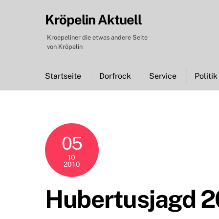
Skip
Kröpelin Aktuell
to
content
Kroepeliner die etwas andere Seite
von Kröpelin
Startseite
Dorfrock
Service
Politik
05
10
2010
Hubertusjagd 2