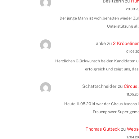
Besitzerin
zu
Hun
29.08.2
Der junge Mann ist wohlbehalten wieder Zuha
Unterstützung all
anke
zu
2 Kröpeliner
01.06.2
Herzlichen Glückwunsch beiden Kandidaten und
erfolgreich und zeigt uns, das
Schattschneider
zu
Circus 
11.05.2
Heute 11.05.2014 war der Circus Ascona i
Frauenpower Super gemac
Thomas Gutteck
zu
Webse
17.04.2