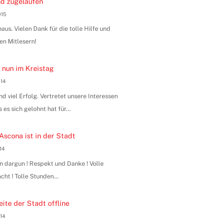
d zugelaufen
015
us. Vielen Dank für die tolle Hilfe und
en Mitlesern!
 nun im Kreistag
014
 viel Erfolg. Vertretet unsere Interessen
s es sich gelohnt hat für…
Ascona ist in der Stadt
014
n dargun ! Respekt und Danke ! Volle
ht ! Tolle Stunden…
ite der Stadt offline
014