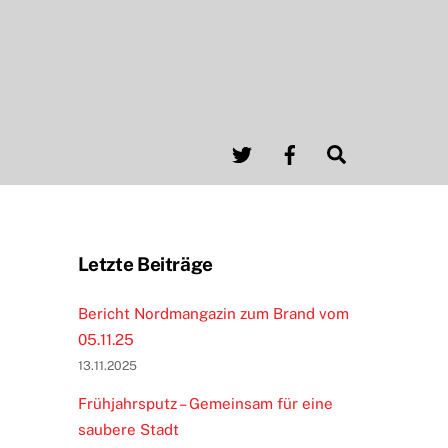
Twitter
Facebook
Search
Letzte Beiträge
Bericht Nordmangazin zum Brand vom
05.11.25
13.11.2025
Frühjahrsputz – Gemeinsam für eine
saubere Stadt