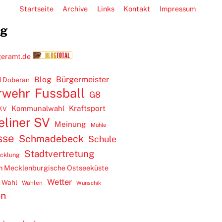
Startseite
Archive
Links
Kontakt
Impressum
ug
Blog
Bürgermeister
 Doberan
rwehr
Fussball
G8
Kommunalwahl
Kraftsport
KV
eliner SV
Meinung
Mühle
sse
Schmadebeck
Schule
Stadtvertretung
icklung
m Mecklenburgische Ostseeküste
Wetter
Wahl
Wahlen
Wunschik
en