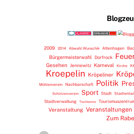
Blogze
2009
Altenhagen
Bad
2014
Abwahl Wunschik
Feue
Bürgermeisterwahl
Dorfrock
Gesehen
Karneval
Jennewitz
K
Kirche
Kroepelin
Kröp
Kröpeliner
Politik
Pre
Nachbarschaft
Mühlenverein
Sport
Stadt
Stadtentw
Schützenverein
Tourismuszentru
Stadtverwaltung
Tischtennis
Veranstaltungen
Veranstaltung
Zum Rab