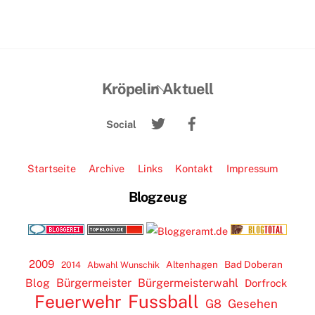
Back
Kröpelin Aktuell
To
Twitter
Facebook
Top
Social
Startseite
Archive
Links
Kontakt
Impressum
Blogzeug
2009
Altenhagen
Bad Doberan
2014
Abwahl Wunschik
Blog
Bürgermeister
Bürgermeisterwahl
Dorfrock
Feuerwehr
Fussball
G8
Gesehen