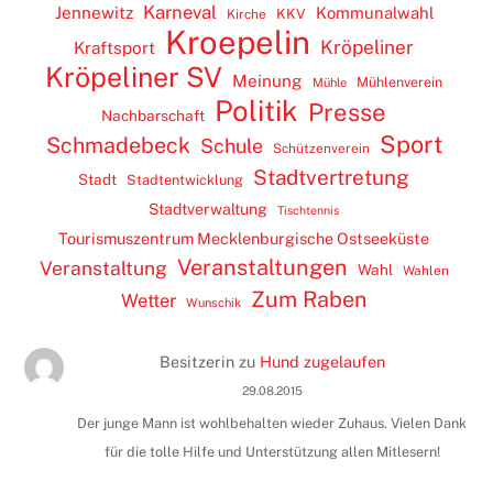
Karneval
Jennewitz
Kommunalwahl
KKV
Kirche
Kroepelin
Kröpeliner
Kraftsport
Kröpeliner SV
Meinung
Mühlenverein
Mühle
Politik
Presse
Nachbarschaft
Sport
Schmadebeck
Schule
Schützenverein
Stadtvertretung
Stadt
Stadtentwicklung
Stadtverwaltung
Tischtennis
Tourismuszentrum Mecklenburgische Ostseeküste
Veranstaltungen
Veranstaltung
Wahl
Wahlen
Zum Raben
Wetter
Wunschik
Besitzerin
zu
Hund zugelaufen
29.08.2015
Der junge Mann ist wohlbehalten wieder Zuhaus. Vielen Dank
für die tolle Hilfe und Unterstützung allen Mitlesern!