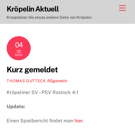
Skip
Men
Kröpelin Aktuell
to
Kroepeliner die etwas andere Seite von Kröpelin
content
04
10
2010
Kurz gemeldet
Allgemein
THOMAS GUTTECK
Kröpeliner SV – PSV Rostock 4:1
Update:
Einen Spielbericht findet man
hier
.