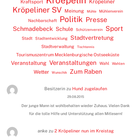
Kroepelin
Kröpeliner
Kraftsport
Kröpeliner SV
Meinung
Mühlenverein
Mühle
Politik
Presse
Nachbarschaft
Sport
Schmadebeck
Schule
Schützenverein
Stadtvertretung
Stadt
Stadtentwicklung
Stadtverwaltung
Tischtennis
Tourismuszentrum Mecklenburgische Ostseeküste
Veranstaltungen
Veranstaltung
Wahl
Wahlen
Zum Raben
Wetter
Wunschik
Besitzerin
zu
Hund zugelaufen
29.08.2015
Der junge Mann ist wohlbehalten wieder Zuhaus. Vielen Dank
für die tolle Hilfe und Unterstützung allen Mitlesern!
anke
zu
2 Kröpeliner nun im Kreistag