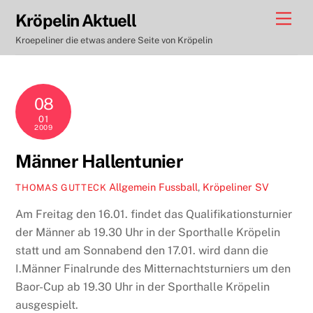
Skip
Men
Kröpelin Aktuell
to
Kroepeliner die etwas andere Seite von Kröpelin
content
08
01
2009
Männer Hallentunier
Allgemein
Fussball
,
Kröpeliner SV
THOMAS GUTTECK
Am Freitag den 16.01. findet das Qualifikationsturnier
der Männer ab 19.30 Uhr in der Sporthalle Kröpelin
statt und am Sonnabend den 17.01. wird dann die
I.Männer Finalrunde des Mitternachtsturniers um den
Baor-Cup ab 19.30 Uhr in der Sporthalle Kröpelin
ausgespielt.