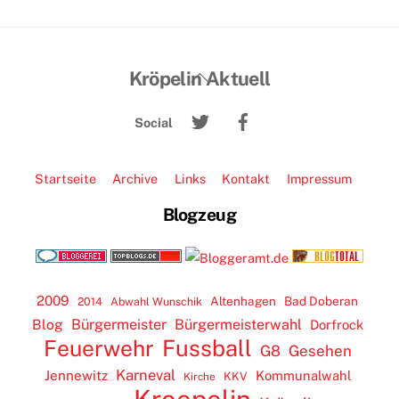
Back
Kröpelin Aktuell
To
Twitter
Facebook
Top
Social
Startseite
Archive
Links
Kontakt
Impressum
Blogzeug
2009
Altenhagen
Bad Doberan
2014
Abwahl Wunschik
Blog
Bürgermeister
Bürgermeisterwahl
Dorfrock
Feuerwehr
Fussball
G8
Gesehen
Karneval
Jennewitz
Kommunalwahl
KKV
Kirche