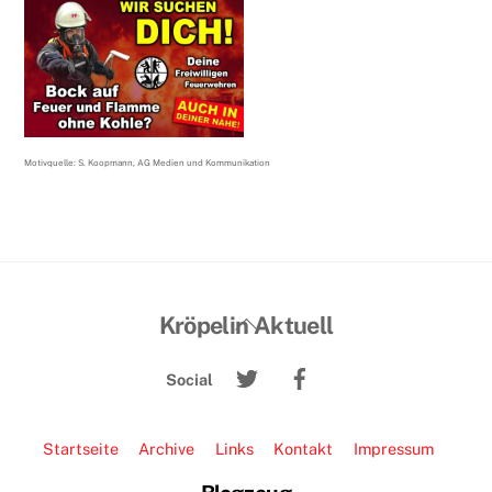
Motivquelle: S. Koopmann, AG Medien und Kommunikation
Back
Kröpelin Aktuell
To
Twitter
Facebook
Top
Social
Startseite
Archive
Links
Kontakt
Impressum