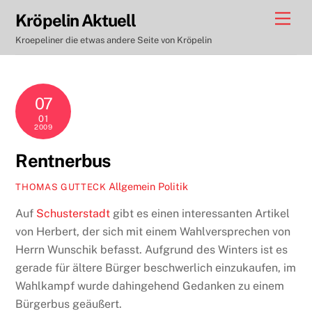
Skip
Men
Kröpelin Aktuell
to
Kroepeliner die etwas andere Seite von Kröpelin
content
07
01
2009
Rentnerbus
Allgemein
Politik
THOMAS GUTTECK
Auf
Schusterstadt
gibt es einen interessanten Artikel
von Herbert, der sich mit einem Wahlversprechen von
Herrn Wunschik befasst. Aufgrund des Winters ist es
gerade für ältere Bürger beschwerlich einzukaufen, im
Wahlkampf wurde dahingehend Gedanken zu einem
Bürgerbus geäußert.