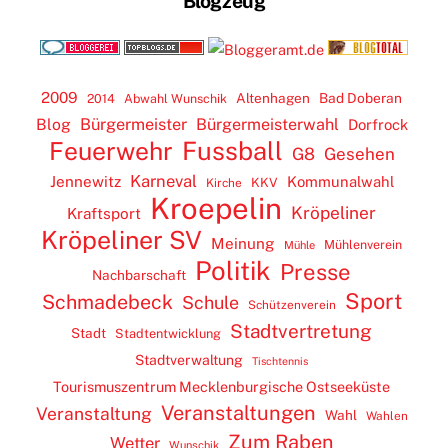
Blogzeug
2009
Altenhagen
Bad Doberan
2014
Abwahl Wunschik
Blog
Bürgermeister
Bürgermeisterwahl
Dorfrock
Feuerwehr
Fussball
G8
Gesehen
Karneval
Jennewitz
Kommunalwahl
KKV
Kirche
Kroepelin
Kröpeliner
Kraftsport
Kröpeliner SV
Meinung
Mühlenverein
Mühle
Politik
Presse
Nachbarschaft
Sport
Schmadebeck
Schule
Schützenverein
Stadtvertretung
Stadt
Stadtentwicklung
Stadtverwaltung
Tischtennis
Tourismuszentrum Mecklenburgische Ostseeküste
Veranstaltungen
Veranstaltung
Wahl
Wahlen
Zum Raben
Wetter
Wunschik