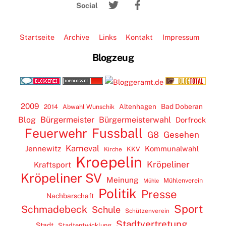
Top
Social
Startseite
Archive
Links
Kontakt
Impressum
Blogzeug
2009
Altenhagen
Bad Doberan
2014
Abwahl Wunschik
Blog
Bürgermeister
Bürgermeisterwahl
Dorfrock
Feuerwehr
Fussball
G8
Gesehen
Karneval
Jennewitz
Kommunalwahl
KKV
Kirche
Kroepelin
Kröpeliner
Kraftsport
Kröpeliner SV
Meinung
Mühlenverein
Mühle
Politik
Presse
Nachbarschaft
Sport
Schmadebeck
Schule
Schützenverein
Stadtvertretung
Stadt
Stadtentwicklung