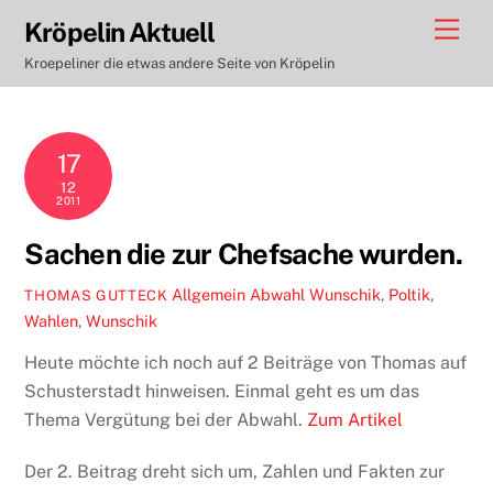
Skip
Men
Kröpelin Aktuell
to
Kroepeliner die etwas andere Seite von Kröpelin
content
17
12
2011
Sachen die zur Chefsache wurden.
Allgemein
Abwahl Wunschik
,
Poltik
,
THOMAS GUTTECK
Wahlen
,
Wunschik
Heute möchte ich noch auf 2 Beiträge von Thomas auf
Schusterstadt hinweisen. Einmal geht es um das
Thema Vergütung bei der Abwahl.
Zum Artikel
Der 2. Beitrag dreht sich um, Zahlen und Fakten zur