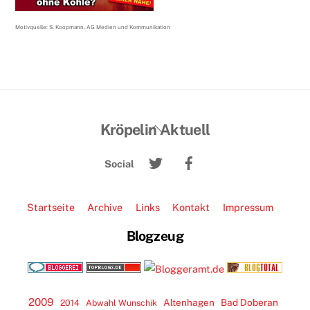
Motivquelle: S. Koopmann, AG Medien und Kommunikation
Back
Kröpelin Aktuell
To
Twitter
Facebook
Top
Social
Startseite
Archive
Links
Kontakt
Impressum
Blogzeug
2009
Altenhagen
Bad Doberan
2014
Abwahl Wunschik