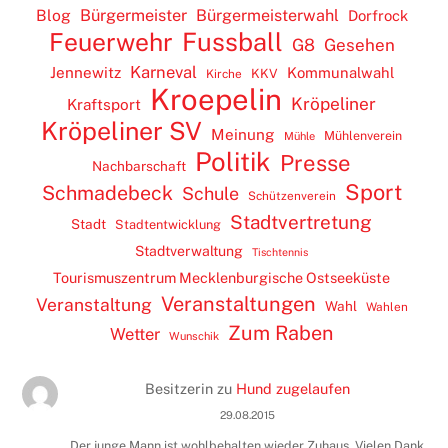
Blog
Bürgermeister
Bürgermeisterwahl
Dorfrock
Feuerwehr
Fussball
G8
Gesehen
Karneval
Jennewitz
Kommunalwahl
KKV
Kirche
Kroepelin
Kröpeliner
Kraftsport
Kröpeliner SV
Meinung
Mühlenverein
Mühle
Politik
Presse
Nachbarschaft
Sport
Schmadebeck
Schule
Schützenverein
Stadtvertretung
Stadt
Stadtentwicklung
Stadtverwaltung
Tischtennis
Tourismuszentrum Mecklenburgische Ostseeküste
Veranstaltungen
Veranstaltung
Wahl
Wahlen
Zum Raben
Wetter
Wunschik
Besitzerin
zu
Hund zugelaufen
29.08.2015
Der junge Mann ist wohlbehalten wieder Zuhaus. Vielen Dank