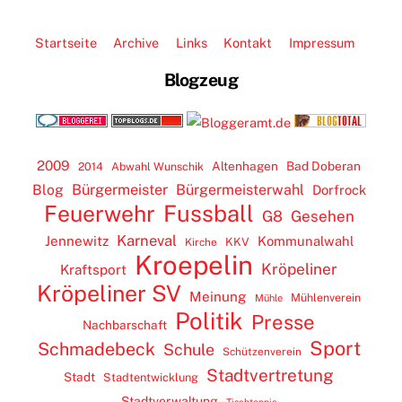
Startseite
Archive
Links
Kontakt
Impressum
Blogzeug
2009
Altenhagen
Bad Doberan
2014
Abwahl Wunschik
Blog
Bürgermeister
Bürgermeisterwahl
Dorfrock
Feuerwehr
Fussball
G8
Gesehen
Karneval
Jennewitz
Kommunalwahl
KKV
Kirche
Kroepelin
Kröpeliner
Kraftsport
Kröpeliner SV
Meinung
Mühlenverein
Mühle
Politik
Presse
Nachbarschaft
Sport
Schmadebeck
Schule
Schützenverein
Stadtvertretung
Stadt
Stadtentwicklung
Stadtverwaltung
Tischtennis