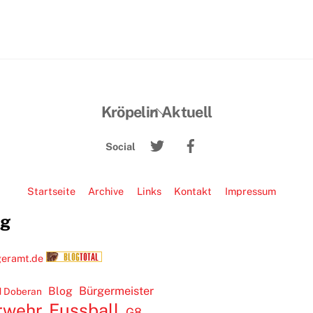
Back
Kröpelin Aktuell
To
Twitter
Facebook
Top
Social
Startseite
Archive
Links
Kontakt
Impressum
ug
Blog
Bürgermeister
 Doberan
rwehr
Fussball
G8