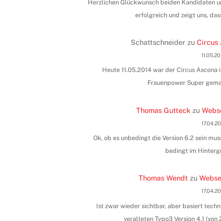
Herzlichen Glückwunsch beiden Kandidaten und
erfolgreich und zeigt uns, das
Schattschneider
zu
Circus 
11.05.2
Heute 11.05.2014 war der Circus Ascona i
Frauenpower Super gemac
Thomas Gutteck
zu
Webse
17.04.2
Ok, ob es unbedingt die Version 6.2 sein muss
bedingt im Hinterg
Thomas Wendt
zu
Websei
17.04.2
Ist zwar wieder sichtbar, aber basiert tec
veralteten Typo3 Version 4.1 (vo