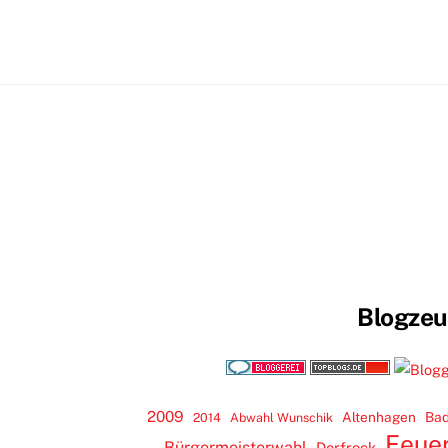
Blogze
2009
Altenhagen
Bad
2014
Abwahl Wunschik
Feue
Bürgermeisterwahl
Dorfrock