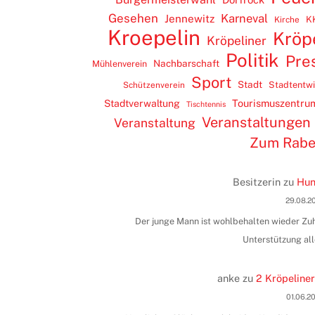
Gesehen
Karneval
Jennewitz
K
Kirche
Kroepelin
Kröp
Kröpeliner
Politik
Pre
Nachbarschaft
Mühlenverein
Sport
Stadt
Stadtentw
Schützenverein
Tourismuszentru
Stadtverwaltung
Tischtennis
Veranstaltungen
Veranstaltung
Zum Rab
Besitzerin
zu
Hun
29.08.2
Der junge Mann ist wohlbehalten wieder Zuha
Unterstützung all
anke
zu
2 Kröpeliner
01.06.2