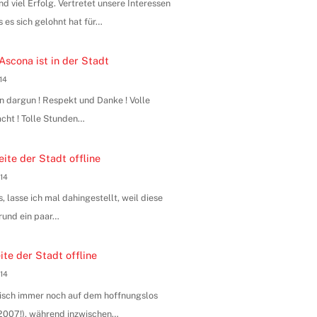
 viel Erfolg. Vertretet unsere Interessen
s es sich gelohnt hat für…
Ascona ist in der Stadt
014
n dargun ! Respekt und Danke ! Volle
ht ! Tolle Stunden…
ite der Stadt offline
014
, lasse ich mal dahingestellt, weil diese
rund ein paar…
te der Stadt offline
014
hnisch immer noch auf dem hoffnungslos
n 2007!), während inzwischen…