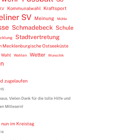
Kommunalwahl
Kraftsport
KV
eliner SV
Meinung
Mühle
sse
Schmadebeck
Schule
Stadtvertretung
icklung
m Mecklenburgische Ostseeküste
Wetter
Wahl
Wahlen
Wunschik
en
d zugelaufen
015
us. Vielen Dank für die tolle Hilfe und
en Mitlesern!
 nun im Kreistag
014