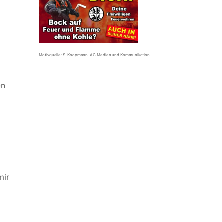
Motivquelle: S. Koopmann, AG Medien und Kommunikation
en
mir