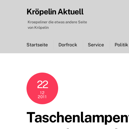
Skip
Kröpelin Aktuell
to
content
Kroepeliner die etwas andere Seite
von Kröpelin
Startseite
Dorfrock
Service
Politik
22
12
2011
Taschenlampen