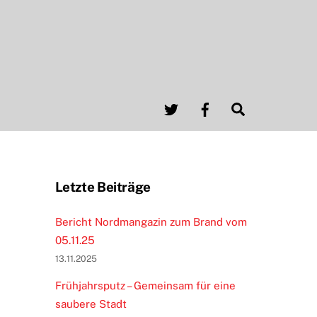
Twitter
Facebook
Search
Letzte Beiträge
Bericht Nordmangazin zum Brand vom
05.11.25
13.11.2025
Frühjahrsputz – Gemeinsam für eine
saubere Stadt