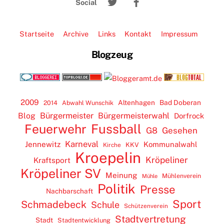
Top
Social
Startseite
Archive
Links
Kontakt
Impressum
Blogzeug
2009
Altenhagen
Bad Doberan
2014
Abwahl Wunschik
Blog
Bürgermeister
Bürgermeisterwahl
Dorfrock
Feuerwehr
Fussball
G8
Gesehen
Karneval
Jennewitz
Kommunalwahl
KKV
Kirche
Kroepelin
Kröpeliner
Kraftsport
Kröpeliner SV
Meinung
Mühlenverein
Mühle
Politik
Presse
Nachbarschaft
Sport
Schmadebeck
Schule
Schützenverein
Stadtvertretung
Stadt
Stadtentwicklung